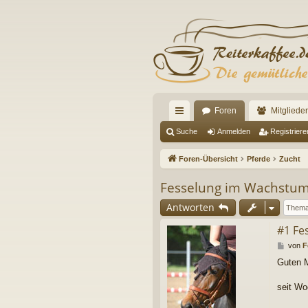
Foren
Mitglieder
ch
Suche
Anmelden
Registriere
ne
Foren-Übersicht
Pferde
Zucht
llz
Fesselung im Wachstum
ug
Antworten
riff
#1 Fe
B
von
F
e
Guten 
i
t
r
seit Wo
a
g