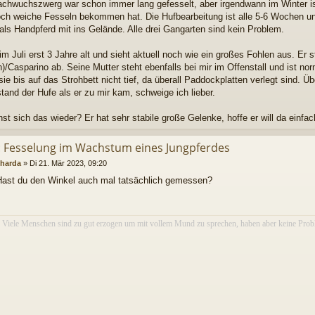
chwuchszwerg war schon immer lang gefesselt, aber irgendwann im Winter ist 
ch weiche Fesseln bekommen hat. Die Hufbearbeitung ist alle 5-6 Wochen un
ls Handpferd mit ins Gelände. Alle drei Gangarten sind kein Problem.
 im Juli erst 3 Jahre alt und sieht aktuell noch wie ein großes Fohlen aus. E
)/Casparino ab. Seine Mutter steht ebenfalls bei mir im Offenstall und ist nor
sie bis auf das Strohbett nicht tief, da überall Paddockplatten verlegt sind. Ü
tand der Hufe als er zu mir kam, schweige ich lieber.
st sich das wieder? Er hat sehr stabile große Gelenke, hoffe er will da einfa
: Fesselung im Wachstum eines Jungpferdes
harda
»
Di 21. Mär 2023, 09:20
Hast du den Winkel auch mal tatsächlich gemessen?
Viele Menschen sind zu gut erzogen um mit vollem Mund zu sprechen, haben aber keine Probl