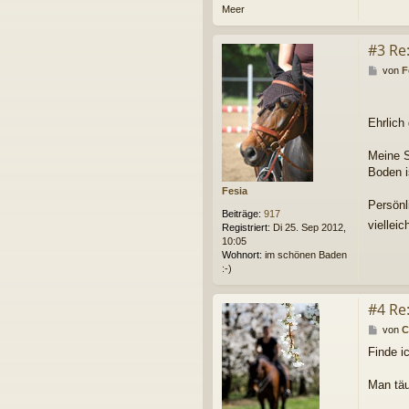
Meer
#3 Re
B
von
F
e
i
t
Ehrlich
r
a
g
Meine S
Boden i
Fesia
Persönl
Beiträge:
917
viellei
Registriert:
Di 25. Sep 2012,
10:05
Wohnort:
im schönen Baden
:-)
#4 Re
B
von
C
e
Finde i
i
t
r
Man täu
a