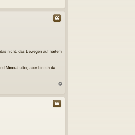
a
c
h
o
b
e
n
t das nicht. das Bewegen auf hartem
d Mineralfutter, aber bin ich da
N
a
c
h
o
b
e
n