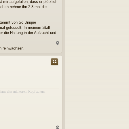
mir aufgefallen, dass er plötzlich
d ich nehme ihn 2-3 mal die
r stammt von So Unique
mal gefesselt. In meinem Stall
ber die Haltung in der Aufzucht und
N
a
ch reinwachsen.
c
h
o
b
e
n
eme dies mit leerem Kopf zu tun.
N