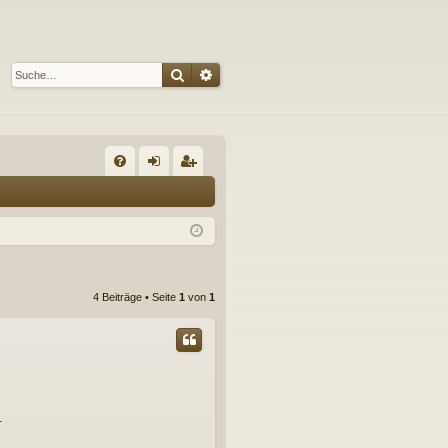
Suche
Erweiterte Suche
S
FA
n
eg
Q
m
ist
el
rie
de
re
4 Beiträge • Seite
1
von
1
n
n
.