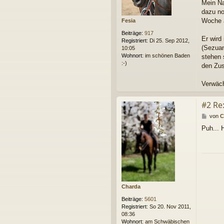
Mein Na
dazu no
Woche a
Fesia
Beiträge:
917
Er wird
Registriert:
Di 25. Sep 2012,
(Sezuan
10:05
Wohnort:
im schönen Baden
stehen 
:-)
den Zus
Verwäch
#2 Re
B
von
C
e
Puh... 
i
t
r
a
g
Charda
Beiträge:
5601
Registriert:
So 20. Nov 2011,
08:36
Wohnort:
am Schwäbischen