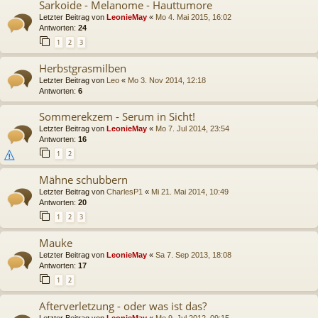
Sarkoide - Melanome - Hauttumore
Letzter Beitrag von
LeonieMay
«
Mo 4. Mai 2015, 16:02
Antworten:
24
1
2
3
Herbstgrasmilben
Letzter Beitrag von
Leo
«
Mo 3. Nov 2014, 12:18
Antworten:
6
Sommerekzem - Serum in Sicht!
Letzter Beitrag von
LeonieMay
«
Mo 7. Jul 2014, 23:54
Antworten:
16
1
2
Mähne schubbern
Letzter Beitrag von
CharlesP1
«
Mi 21. Mai 2014, 10:49
Antworten:
20
1
2
3
Mauke
Letzter Beitrag von
LeonieMay
«
Sa 7. Sep 2013, 18:08
Antworten:
17
1
2
Afterverletzung - oder was ist das?
Letzter Beitrag von
LeonieMay
«
Mo 9. Jul 2012, 09:15