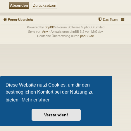
Foren-Übersicht
Das Team
Powered by
phpBB
® Forum Software © phpBB Limited
Style von
Arty
- Aktualisieren phpBB 3.2 von MrGaby
Deutsche Übersetzung durch
phpBB.de
Diese Website nutzt Cookies, um dir den
bestmöglichen Komfort bei der Nutzung zu
bieten.
Mehr erfahren
Verstanden!