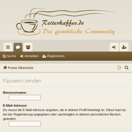
ch
or
itg
n
eg
Suche
Anmelden
Registrieren
ne
en
lie
m
ist
S
Foren-Übersicht
llz
de
el
rie
u
Passwort senden
c
ug
r
de
re
h
riff
n
n
Benutzername:
e
E-Mail-Adresse:
Du musst die E-Mail-Adresse angeben, die in deinem Profil hinterlegt ist. Diese hast du
bei der Registrierung angegeben oder nachträglich in deinem persönlichen Bereich
geändert.