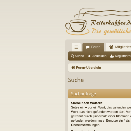
Foren
Mitglieder
ch
Suche
Anmelden
Registriere
ne
Foren-Übersicht
llz
Suche
ug
riff
Suchanfrage
Suche nach Wörtern:
Setze ein
+
vor ein Wort, das gefunden w
Wort, das nicht gefunden werden darf. V
getrennt durch
|
innerhalb einer Klammer, 
gefunden werden muss. Benutze ein * als Pl
Übereinstimmungen.