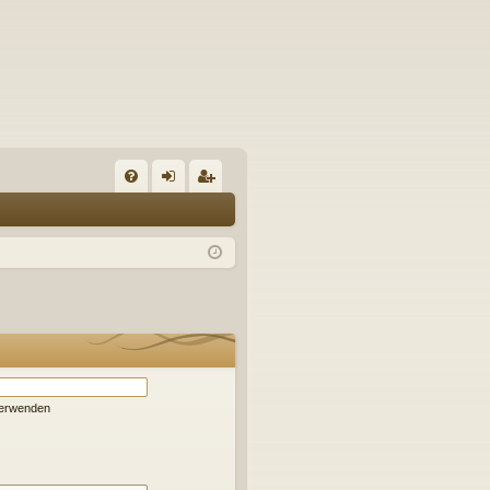
S
FA
n
eg
Q
m
ist
el
rie
de
re
n
n
verwenden