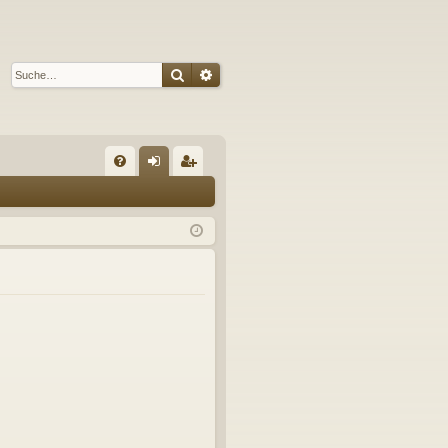
Suche
Erweiterte Suche
S
FA
n
eg
Q
m
ist
el
rie
de
re
n
n