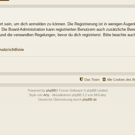
t sein, um dich anmelden zu können. Die Registrierung ist in wenigen Augenbl
. Die Board-Administration kann registrierten Benutzern auch zusätzliche Be
nd die verwandten Regelungen, bevor du dich registrierst. Bitte beachte auch
utzrichtlinie
Das Team
Alle Cookies des B
Powered by
phpBB
® Forum Software © phpBB Limited
Style von
Arty
- Aktualisieren phpBB 3.2 von MrGaby
Deutsche Übersetzung durch
phpBB.de