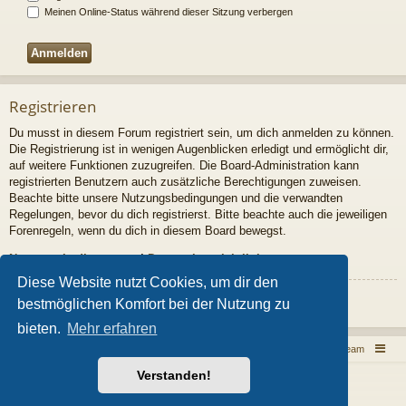
Meinen Online-Status während dieser Sitzung verbergen
Registrieren
Du musst in diesem Forum registriert sein, um dich anmelden zu können.
Die Registrierung ist in wenigen Augenblicken erledigt und ermöglicht dir,
auf weitere Funktionen zuzugreifen. Die Board-Administration kann
registrierten Benutzern auch zusätzliche Berechtigungen zuweisen.
Beachte bitte unsere Nutzungsbedingungen und die verwandten
Regelungen, bevor du dich registrierst. Bitte beachte auch die jeweiligen
Forenregeln, wenn du dich in diesem Board bewegst.
Nutzungsbedingungen
|
Datenschutzrichtlinie
Diese Website nutzt Cookies, um dir den
Registrieren
bestmöglichen Komfort bei der Nutzung zu
bieten.
Mehr erfahren
Foren-Übersicht
Das Team
Powered by
phpBB
® Forum Software © phpBB Limited
Verstanden!
Style von
Arty
- Aktualisieren phpBB 3.2 von MrGaby
Deutsche Übersetzung durch
phpBB.de