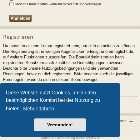
Meinen Online-Status während dieser Sitzung verbergen
Registrieren
Du musst in diesem Forum registriert sein, um dich anmelden zu können.
Die Registrierung ist in wenigen Augenblicken erledigt und ermöglicht dir,
auf weitere Funktionen zuzugreifen. Die Board-Administration kann
registrierten Benutzern auch zusätzliche Berechtigungen zuweisen.
Beachte bitte unsere Nutzungsbedingungen und die verwandten
Regelungen, bevor du dich registrierst. Bitte beachte auch die jeweiligen
Forenregeln, wenn du dich in diesem Board bewegst.
Nutzungsbedingungen
|
Datenschutzrichtlinie
Diese Website nutzt Cookies, um dir den
bestmöglichen Komfort bei der Nutzung zu
Registrieren
bieten.
Mehr erfahren
Foren-Übersicht
Das Team
Verstanden!
Powered by
phpBB
® Forum Software © phpBB Limited
Style von
Arty
- Aktualisieren phpBB 3.2 von MrGaby
Deutsche Übersetzung durch
phpBB.de